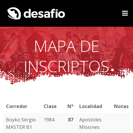
Saltar
al
contenido
MAPA DE
INSCRIPTOS
Corredor
Clase
N°
Localidad
Notas
Boyko Sergio
1984
87
Apostoles
MASTER B1
Misiones