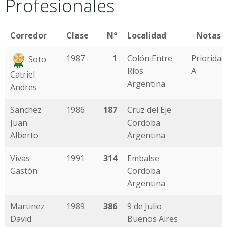
Profesionales
Corredor
Clase
N°
Localidad
Notas
1987
1
Colón Entre
Prioridad
Soto
Ríos
A
Catriel
Argentina
Andres
Sanchez
1986
187
Cruz del Eje
Juan
Cordoba
Alberto
Argentina
Vivas
1991
314
Embalse
Gastón
Cordoba
Argentina
Martinez
1989
386
9 de Julio
David
Buenos Aires